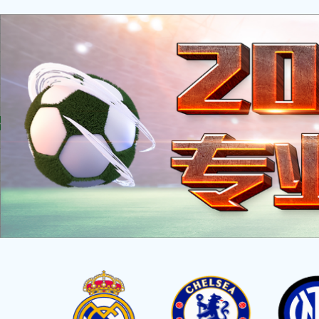
星空入口
AP
欢迎访问
星空入口
，提供全面覆盖足
千场比赛，