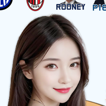
新教练能否激活00后新星？
杨因禁赛风波淡出国际赛场后，这支曾经围绕绝对核心构建的队
迭，新任主帅的走马上任，不仅关乎战术体系的重新洗牌，更直
真正蜕变为“扛旗者”。