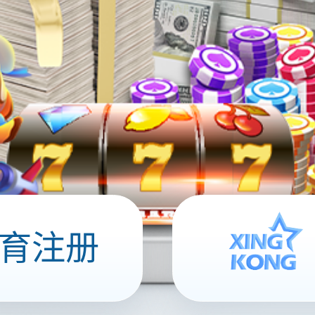
核”的迷茫期。虽然汪顺、张雨霏等中生代选手在东京奥运会后展
质和现代化训练基础，但在大赛心理抗压、战术执行及临场应变
仅需要填补孙杨留下的战术空白，更要从根源上重塑这支年轻队
术打磨与心理赋能并重
选手潜力而闻名，他的执教理念核心在于“精细技术”与“心理韧性
而引入更多生物力学分析和水下智能监测手段。例如，在对男子中
缩短0.1秒，这种微小的技术优化在400米、800米比赛中累
，让年轻选手习惯在高压下做出判断。这种“内外兼修”的策略，正
位队内人士透露，近期训练中，几位00后新星在分组对抗时的专
从配角到主角的身份重塑
游泳队未来的，仍是00后新星们自身的成长。过去在孙杨的阴影