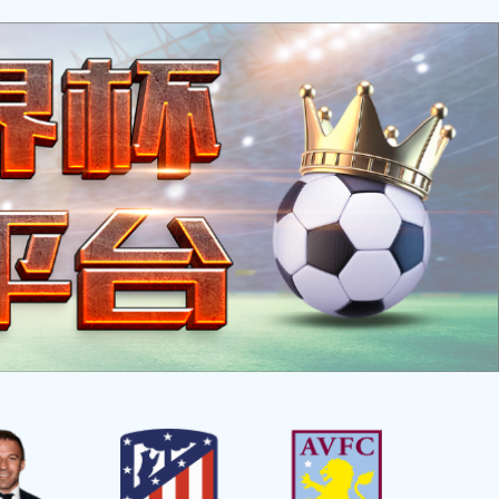
注册入口
赛事与数据服务
持
APP下载
与
网页使用
，每日同步更新
握比赛节奏。