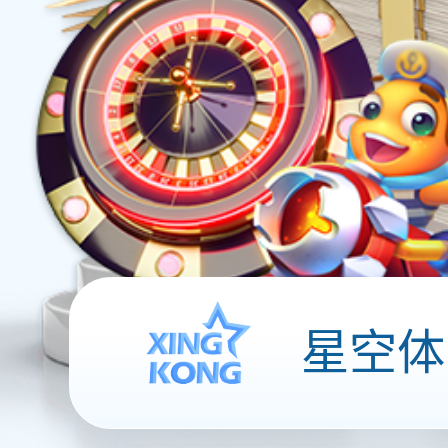
而，当这位核心缺位后，队伍一度陷入“无
达预期。这批年轻选手拥有出色的身体素
图打破这一局面的关键手笔——新主帅不
新主帅的“激活术”：技
据悉，走马上任的新教练曾以擅长挖掘年轻
以往单纯依赖高强度“死练”的模式，转
分析转身技术，帮助选手将每次翻滚的耗时
强化了心理辅导环节，定期安排实战模拟赛
的标签，建立起真正的冠军心理素质。一
术初见成效的缩影。
00后新星的“破茧”：
当然，教练的更新只是外部变量，真正决定