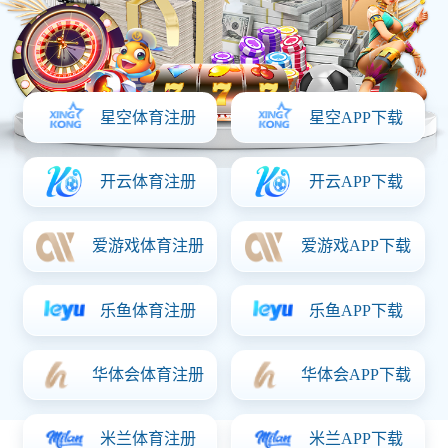
陈雨菲网前停顿技术屡次失效，对
战安洗莹是否陷入战术死循环？
2026-06-05 19:44
71 次阅读
首页
/
体育动态
在近期结束的羽毛球国际赛事中，国羽女单核心陈雨
菲与韩国名将安洗莹的多次交锋引发广泛关注。尽管